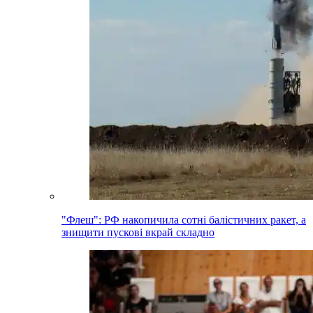
"Флеш": РФ накопичила сотні балістичних ракет, а
знищити пускові вкрай складно