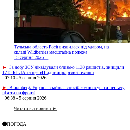
Тульська область Росії виявилася під ударом, на
складі Wildberries масштабна пожежа
5 серпня 2026
►
За добу ЗСУ ліквідували близько 1130 рашистів, знищили
1715 БПЛА та ще 541 одиницю різної техніки
07:10 - 5 серпня 2026
►
Bloomberg: Україна знайшла спосіб компенсувати нестачу
піхоти на фронті
06:38 - 5 серпня 2026
Читати всі новини ►
ПОГОДА