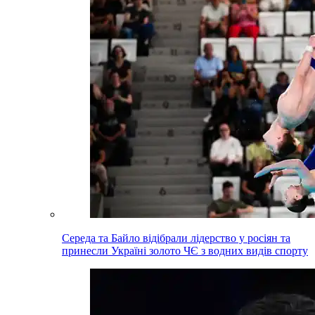
Середа та Байло відібрали лідерство у росіян та
принесли Україні золото ЧЄ з водних видів спорту