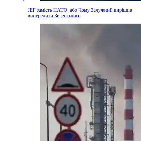
JEF замість НАТО, або Чому Залужний вирішив
випередити Зеленського