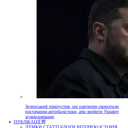
Зеленський припустив, що партнери скоротили
постачання антибалістики, аби зробити Україну
зговірливішою
ПУБЛІКАЦІЇ
ДУМКИ
СТАТТІ
БЛОГИ
ІНТЕРВ'Ю
ІСТОРІЯ