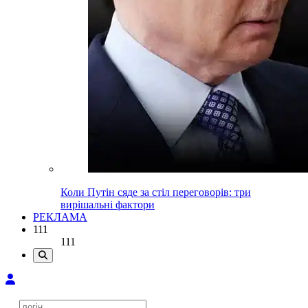
Коли Путін сяде за стіл переговорів: три
вирішальні фактори
РЕКЛАМА
111
111