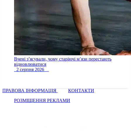
Вчені з’ясували, чому старіючі м’язи перестають
відновлюватися
2 серпня 2026
ПРАВОВА ІНФОРМАЦІЯ
КОНТАКТИ
РОЗМІЩЕННЯ РЕКЛАМИ